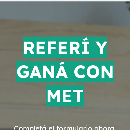
REFERÍ Y
GANÁ
CON
MET
Completá el formulario ahora,